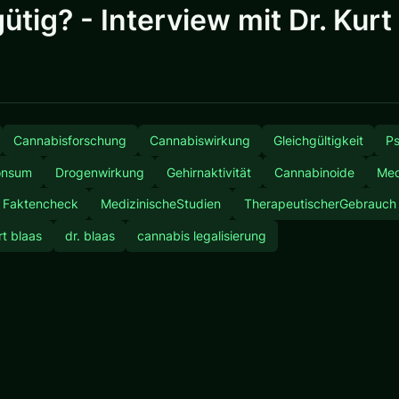
tig? - Interview mit Dr. Kurt
Cannabisforschung
Cannabiswirkung
Gleichgültigkeit
P
onsum
Drogenwirkung
Gehirnaktivität
Cannabinoide
Med
Faktencheck
MedizinischeStudien
TherapeutischerGebrauch
rt blaas
dr. blaas
cannabis legalisierung