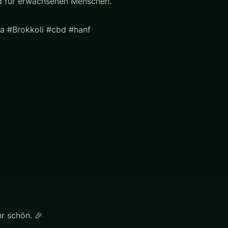
nd für erwachsenen Menschen.
a #Brokkoli #cbd #hanf
r schön. 🎉