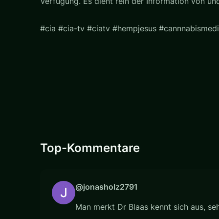
Verfügung. Es dient rein der Information von u
#cia #cia-tv #ciatv #hempjesus #cannnabismedi
Top-Kommentare
@jonasholz2791
Man merkt Dr Blaas kennt sich aus, seh