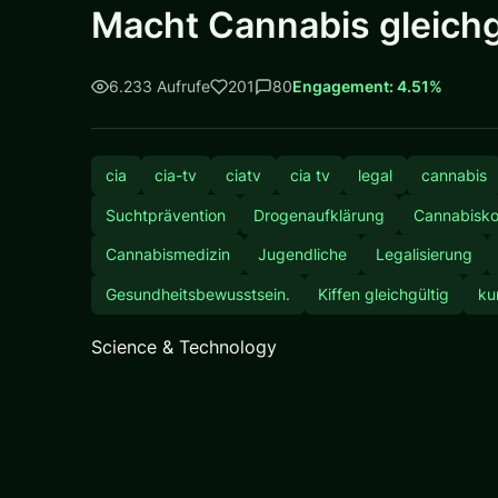
Macht Cannabis gleichgü
6.233 Aufrufe
201
80
Engagement: 4.51%
cia
cia-tv
ciatv
cia tv
legal
cannabis
Suchtprävention
Drogenaufklärung
Cannabisk
Cannabismedizin
Jugendliche
Legalisierung
Gesundheitsbewusstsein.
Kiffen gleichgültig
ku
Science & Technology