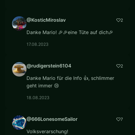
@KosticMiroslav
2
Danke Mario! 🎉🎉eine Tüte auf dich🎉
17.08.2023
@rudigerstein6104
2
Danke Mario für die Info 👍, schlimmer
geht immer 😢
18.08.2023
@666LonesomeSailor
7
Volksverarschung!