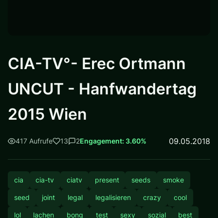
CIA-TV°- Erec Ortmann
UNCUT - Hanfwandertag
2015 Wien
09.05.2018
417 Aufrufe
13
2
Engagement: 3.60%
cia
cia-tv
ciatv
present
seeds
smoke
seed
joint
legal
legalisieren
crazy
cool
lol
lachen
bong
test
sexy
sozial
best