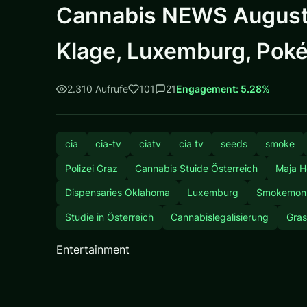
Cannabis NEWS August 
Klage, Luxemburg, Po
2.310 Aufrufe
101
21
Engagement: 5.28%
cia
cia-tv
ciatv
cia tv
seeds
smoke
Polizei Graz
Cannabis Stuide Österreich
Maja H
Dispensaries Oklahoma
Luxemburg
Smokemon
Studie in Österreich
Cannabislegalisierung
Gras
Entertainment