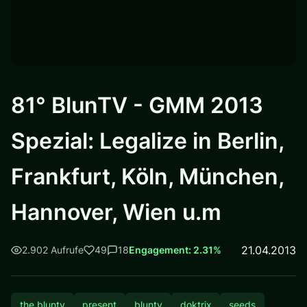
81° BlunTV - GMM 2013
Spezial: Legalize in Berlin,
Frankfurt, Köln, München,
Hannover, Wien u.m
21.04.2013
2.902 Aufrufe
49
18
Engagement: 2.31%
the bluntv
present
bluntv
doktrix
seeds