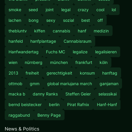
smoke
seed
joint
legal
crazy
cool
lol
lachen
bong
sexy
sozial
best
off
thebluntv
kiffen
cannabis
hanf
medizin
hanfeld
hanfplantage
Cannabisraum
Hanfwandertag
Fuchs MC
legalize
legalisieren
wien
nürnberg
münchen
frankfurt
köln
2013
freiheit
gerechtigkeit
konsum
hanftag
ottmob
gmm
global mariujana march
ganjaman
macka b
danny Ranks
Steffen Geier
selassikai
bernd beistecker
berlin
Pirat Rafnix
Hanf-Hanf
raggabund
Benny Page
News & Politics