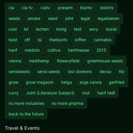
cia
cia-tv
ciatv
present
bluntv
doktrix
seeds
smoke
seed
joint
legal
legalisieren
cool
lol
lachen
bong
test
sexy
sozial
best
off
isi
thebluntv
kiffen
cannabis
hanf
medizin
cultiva
hanfmesse
2015
vienna
medihemp
floweryfield
greenhouse seeds
sensiseeds
sensi seeds
ravi donkers
dexso
tilo
grow
grow magazin
helga
arge canna
gerfried
curry
Joint (Literature Subject)
mut
hanf heilt
no more industries
no more pharma
back to the future
Travel & Events