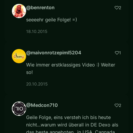
@benrenton
2
seeeehr geile Folge! =)
18.10.2015
@maivonrotzepiml5204
1
Wie immer erstklassiges Video :) Weiter
so!
20.10.2015
@Medcon710
2
Geile Folge, eins versteh ich bis heute
nicht...warum wird überall in DE Dexo als
das beste angeboten...in USA, Cannada,