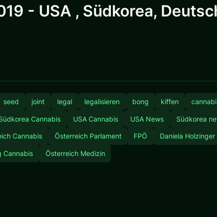
19 - USA , Südkorea, Deutsch
seed
joint
legal
legalisieren
bong
kiffen
cannabi
Südkorea Cannabis
USA Cannabis
USA News
Südkorea n
eich Cannabis
Österreich Parlament
FPÖ
Daniela Holzinger
 Cannabis
Österreich Medizin