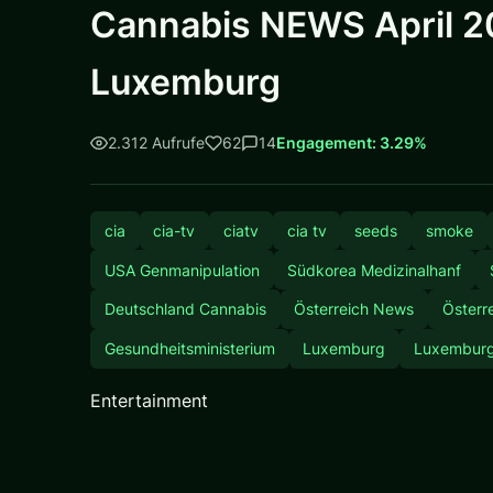
Cannabis NEWS April 20
Luxemburg
2.312 Aufrufe
62
14
Engagement: 3.29%
cia
cia-tv
ciatv
cia tv
seeds
smoke
USA Genmanipulation
Südkorea Medizinalhanf
Deutschland Cannabis
Österreich News
Österr
Gesundheitsministerium
Luxemburg
Luxemburg
Entertainment