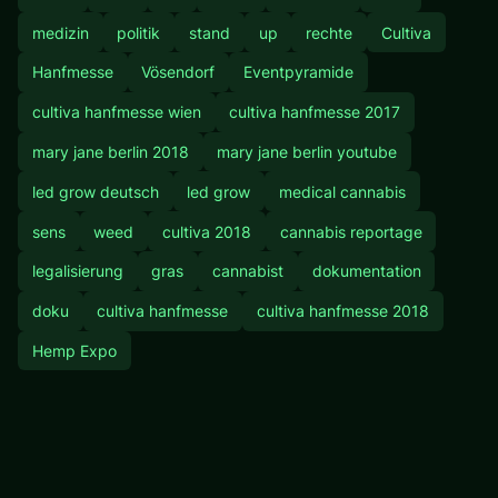
medizin
politik
stand
up
rechte
Cultiva
Hanfmesse
Vösendorf
Eventpyramide
cultiva hanfmesse wien
cultiva hanfmesse 2017
mary jane berlin 2018
mary jane berlin youtube
led grow deutsch
led grow
medical cannabis
sens
weed
cultiva 2018
cannabis reportage
legalisierung
gras
cannabist
dokumentation
doku
cultiva hanfmesse
cultiva hanfmesse 2018
Hemp Expo