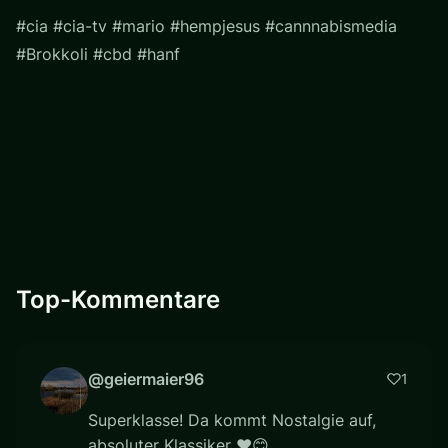
#cia #cia-tv #mario #hempjesus #cannnabismedia
#Brokkoli #cbd #hanf
Top-Kommentare
@geiermaier96
1
Superklasse! Da kommt Nostalgie auf,
absoluter Klassiker ❤😊