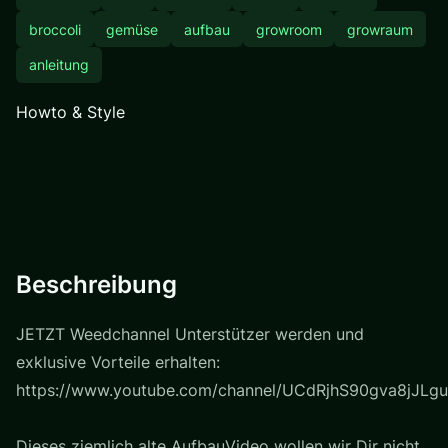
broccoli
gemüse
aufbau
growroom
growraum
anleitung
Howto & Style
Beschreibung
JETZT Weedchannel Unterstützer werden und
exklusive Vorteile erhalten:
https://www.youtube.com/channel/UCdRjhS90gva8jJLgu
Dieses ziemlich alte AufbauVideo wollen wir Dir nicht