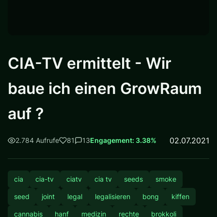
CIA-TV ermittelt - Wir
baue ich einen GrowRaum
auf ?
02.07.2021
2.784 Aufrufe
81
13
Engagement: 3.38%
cia
cia-tv
ciatv
cia tv
seeds
smoke
seed
joint
legal
legalisieren
bong
kiffen
cannabis
hanf
medizin
rechte
brokkoli