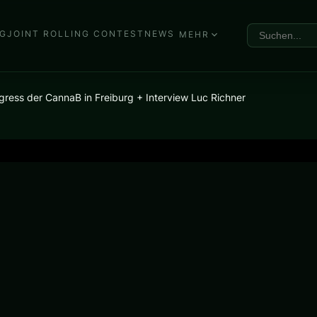
G
JOINT ROLLING CONTEST
NEWS
MEHR
ss der CannaB in Freiburg + Interview Luc Richner