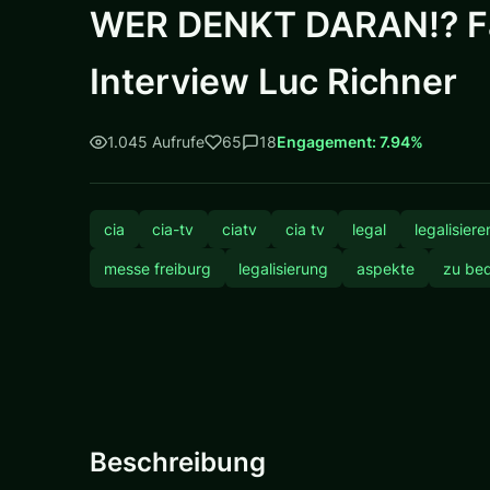
WER DENKT DARAN!? Faz
Interview Luc Richner
1.045 Aufrufe
65
18
Engagement: 7.94%
cia
cia-tv
ciatv
cia tv
legal
legalisiere
messe freiburg
legalisierung
aspekte
zu be
Beschreibung