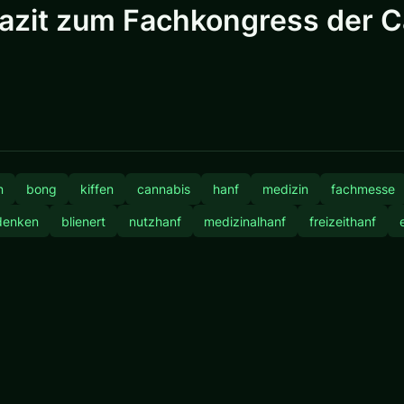
it zum Fachkongress der Ca
n
bong
kiffen
cannabis
hanf
medizin
fachmesse
denken
blienert
nutzhanf
medizinalhanf
freizeithanf