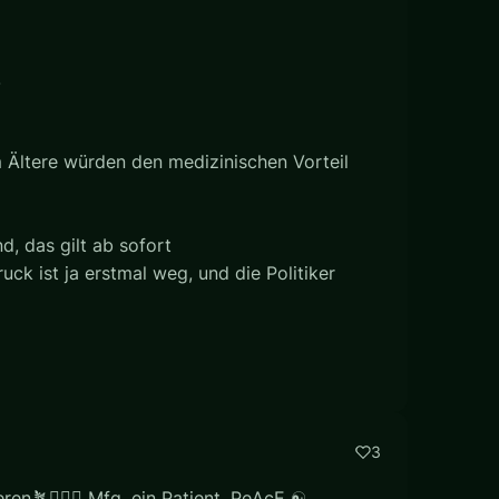
!
 Ältere würden den medizinischen Vorteil
, das gilt ab sofort
k ist ja erstmal weg, und die Politiker
3
en🪴🙋🏼‍♂️ Mfg, ein Patient. PeAcE ☯️