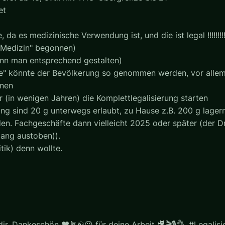
et
da es medizinische Verwendung ist, und die ist legal !!!!!!!!
 "Medizin" begonnen)
ann man entsprechend gestalten)
ge" könnte der Bevölkerung so genommen werden, vor allem
nnen
 (in wenigen Jahren) die Komplettlegalisierung starten
g sind 20 g unterwegs erlaubt, zu Hause z.B. 200 g lagernd
. Fachgeschäfte dann vielleicht 2025 oder später (der Druc
lang austoben)).
tik) denn wollte.
r. Dankeschön ♥️🪴☯️😉 für deine Arbeit 🎥🎬🎙️👌. #Legalisier