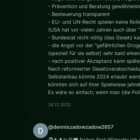
- Prävention und Beratung gewährleist
- Besteuerung transparent
- EU- und UN-Recht spielen keine Rolle, 
(USA hat vor vielen Jahren auch über
- Bundesrat nicht nötig (das Gesetz k
- die Angst vor der "gefährlichen Dro
(speziell für sie selbst) sehr bald erke
- nach positiver Akzeptanz kann später
Nach reformierter Gesetzverabschiedun
Selbstanbau könnte 2024 erlaubt werden
könnten sich auf ihrer Spielwiese jahre
Es wäre so einfach, wenn man (die Poli
24.12.2022
@denniszadowzadow2657
🧑‍🎄🌲💫🎊♥️ frohes Fest Wünsche ich di