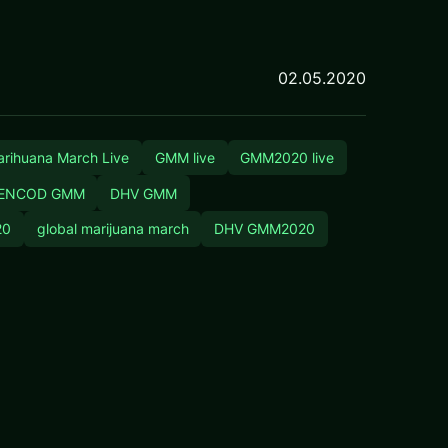
02.05.2020
arihuana March Live
GMM live
GMM2020 live
ENCOD GMM
DHV GMM
20
global marijuana march
DHV GMM2020