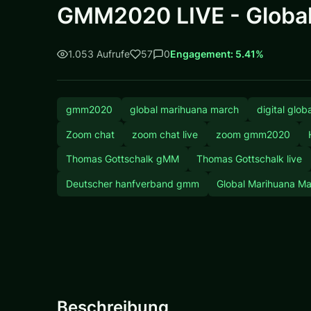
GMM2020 LIVE - Globa
1.053 Aufrufe
57
0
Engagement: 5.41%
gmm2020
global marihuana march
digital glo
Zoom chat
zoom chat live
zoom gmm2020
Thomas Gottschalk gMM
Thomas Gottschalk live
Deutscher hanfverband gmm
Global Marihuana M
Beschreibung