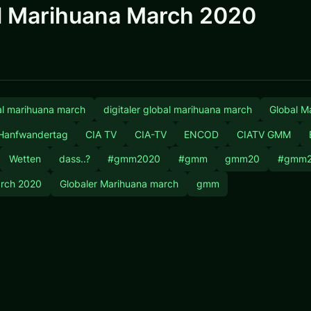
l Marihuana March 2020
bal marihuana march
digitaler global marihuana march
Global M
Hanfwandertag
CIA TV
CIA-TV
ENCOD
CIATV GMM
Wetten
dass..?
#gmm2020
#gmm
gmm20
#gmm
arch 2020
Globaler Marihuana march
gmm