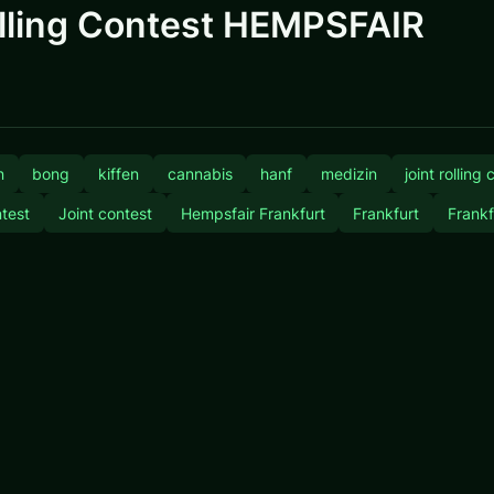
lling Contest HEMPSFAIR
n
bong
kiffen
cannabis
hanf
medizin
joint rolling
ntest
Joint contest
Hempsfair Frankfurt
Frankfurt
Frankf