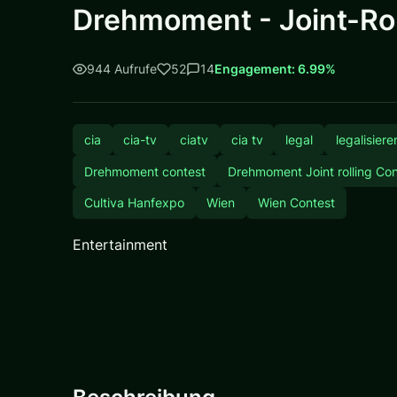
Drehmoment - Joint-Ro
944 Aufrufe
52
14
Engagement: 6.99%
cia
cia-tv
ciatv
cia tv
legal
legalisiere
Drehmoment contest
Drehmoment Joint rolling Co
Cultiva Hanfexpo
Wien
Wien Contest
Entertainment