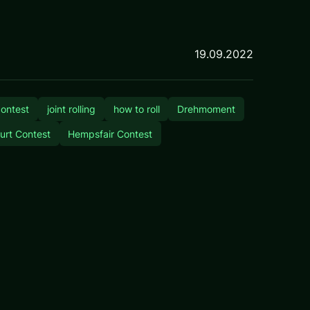
19.09.2022
 contest
joint rolling
how to roll
Drehmoment
urt Contest
Hempsfair Contest