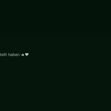
ellt haben 🔥♥️