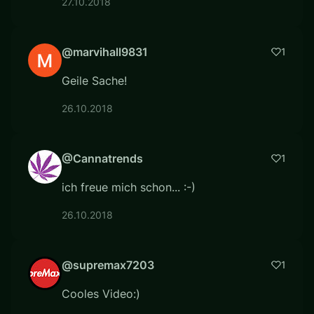
27.10.2018
@marvihall9831
1
Geile Sache!
26.10.2018
@Cannatrends
1
ich freue mich schon... :-)
26.10.2018
@supremax7203
1
Cooles Video:)