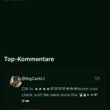
Top-Kommentare
@BigCatXL1
1
CIA tv 🔥🔥🔥🔥💯💯💯💯🍻🍻🍻boom cool
check out!! We need more fire 💣💣👊👊💸
💸👑