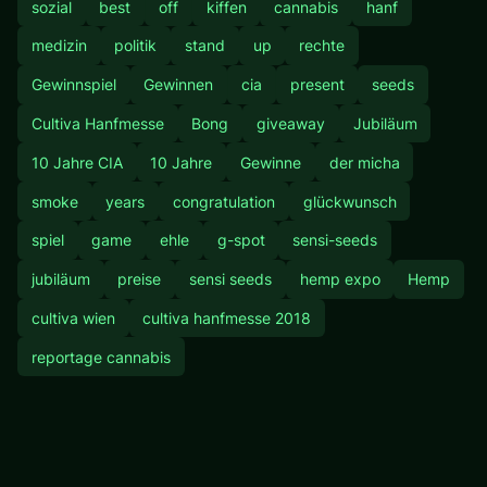
sozial
best
off
kiffen
cannabis
hanf
medizin
politik
stand
up
rechte
Gewinnspiel
Gewinnen
cia
present
seeds
Cultiva Hanfmesse
Bong
giveaway
Jubiläum
10 Jahre CIA
10 Jahre
Gewinne
der micha
smoke
years
congratulation
glückwunsch
spiel
game
ehle
g-spot
sensi-seeds
jubiläum
preise
sensi seeds
hemp expo
Hemp
cultiva wien
cultiva hanfmesse 2018
reportage cannabis