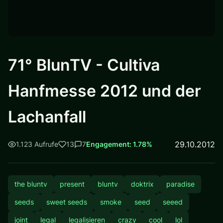
71° BlunTV - Cultiva
Hanfmesse 2012 und der
Lachanfall
29.10.2012
1.123 Aufrufe
13
7
Engagement: 1.78%
the bluntv
present
bluntv
doktrix
paradise
seeds
sweet seeds
smoke
seed
seeed
joint
legal
legalisieren
crazy
cool
lol