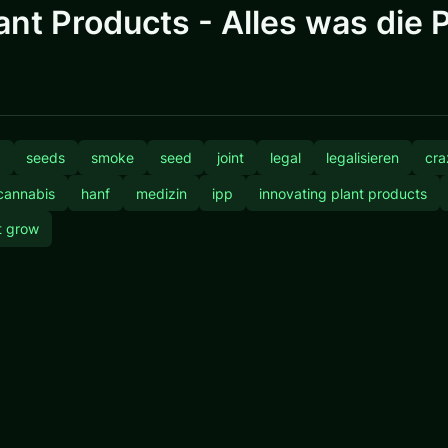
ant Products - Alles was die 
x
seeds
smoke
seed
joint
legal
legalisieren
cra
cannabis
hanf
medizin
ipp
innovating plant products
t grow