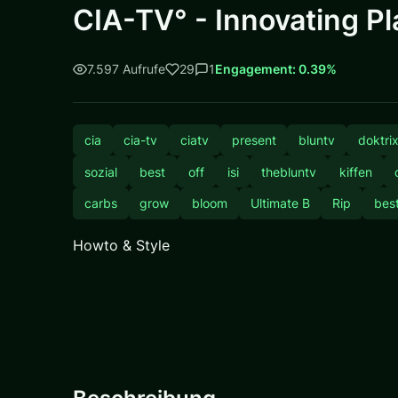
CIA-TV° - Innovating Pl
7.597 Aufrufe
29
1
Engagement: 0.39%
cia
cia-tv
ciatv
present
bluntv
doktri
sozial
best
off
isi
thebluntv
kiffen
carbs
grow
bloom
Ultimate B
Rip
bes
Howto & Style