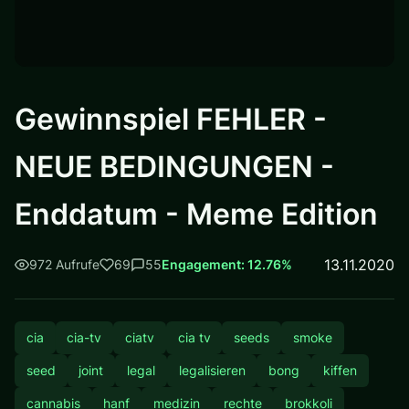
Gewinnspiel FEHLER -
NEUE BEDINGUNGEN -
Enddatum - Meme Edition
13.11.2020
972 Aufrufe
69
55
Engagement: 12.76%
cia
cia-tv
ciatv
cia tv
seeds
smoke
seed
joint
legal
legalisieren
bong
kiffen
cannabis
hanf
medizin
rechte
brokkoli