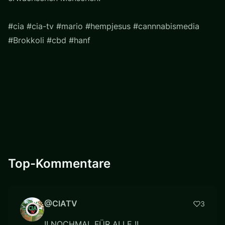
#cia #cia-tv #mario #hempjesus #cannnabismedia
#Brokkoli #cbd #hanf
Top-Kommentare
@CIATV
3
!! NOCHMAL FÜR ALLE !!