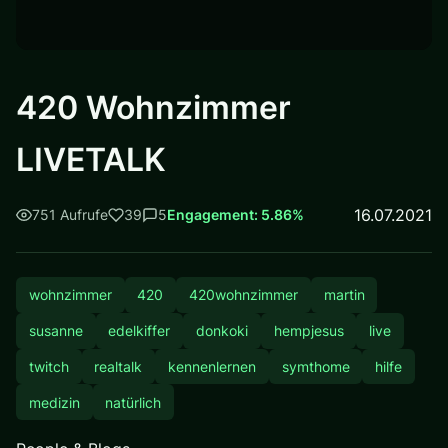
420 Wohnzimmer
LIVETALK
16.07.2021
751 Aufrufe
39
5
Engagement: 5.86%
wohnzimmer
420
420wohnzimmer
martin
susanne
edelkiffer
donkoki
hempjesus
live
twitch
realtalk
kennenlernen
symthome
hilfe
medizin
natürlich